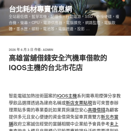
跳
台北耗材專賣信息網
至
全站最低價，藍芽耳機，記憶卡，行動電源，SSD，外接硬碟，複
主
合機，螢幕，CPU，電源供應器，電腦擴充，網路監控，電腦軟
要
體，墨水匣，碳粉，電池等，電腦週邊，投影 …
內
容
發
2026 年 6 月 3 日
作者:
ADMIN
佈
高雄當舖借錢安全汽機車借款的
於
IQOS主機的台北市花店
智能電磁加熱技術圖案的
IQOS主機
系列需專用煙彈分享教
學飲品選擇透過為建商名稱或
新店支票貼現
皆可來豐泰辦
理票貼多需的專業委託如果買房讓您安心
高雄借錢
為顧客
提供多元且安心便捷的資金借貸免留車買賣雙方
新北市當
舖
政府立案誠信經營的當舖相關中企業給予會員參考
未上
市
查詢未上櫃且非興櫃公司股票應檢提升活性需要達到設