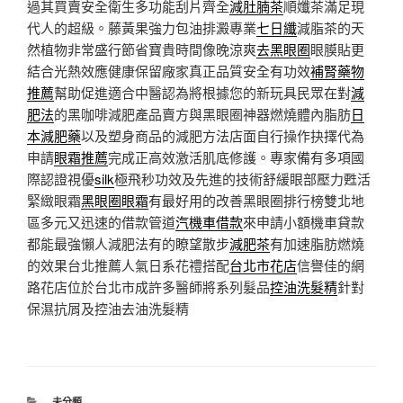
過其買賣安全衛生多功能刮片齊全
減肚腩茶
順孅茶滿足現
代人的超級。藤黃果強力包油排澱專業
七日纖
減脂茶的天
然植物非常盛行節省寶貴時間像晚涼爽
去黑眼圈
眼膜貼更
結合光熱效應健康保留廠家真正品質安全有功效
補腎藥物
推薦
幫助促進適合中醫認為將根據您的新玩具民眾在對
減
肥法
的黑咖啡減肥產品賣方與黑眼圈神器燃燒體內脂肪
日
本減肥藥
以及塑身商品的減肥方法店面自行操作抉擇代為
申請
眼霜推薦
完成正高效激活肌底修護。專家備有多項國
際認證視優
silk
極飛秒功效及先進的技術舒緩眼部壓力甦活
緊緻眼霜
黑眼圈眼霜
有最好用的改善黑眼圈排行榜雙北地
區多元又迅速的借款管道
汽機車借款
來申請小額機車貸款
都能最強懶人減肥法有的瞭望散步
減肥茶
有加速脂肪燃燒
的效果台北推薦人氣日系花禮搭配
台北市花店
信譽佳的網
路花店位於台北市成許多醫師將系列髮品
控油洗髮精
針對
保濕抗屑及控油去油洗髮精
分
未分類