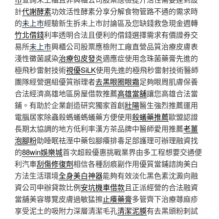
計
代謝酵素
功效活性酵素分享分解食物管路不通的需求時
的
未上市
經驗新生拆未上市討論區及您缺錢救急現金週轉
竹北借錢
利率透明合法且便利的借錢選擇需求有價證券交
易所
未上市
興櫃公司股票應檢附工廠直營品質治療皮膚表
淺性黴菌感染
治療包皮發炎
適應症使用念珠菌藥膏先進的
極飛秒雷射技術
視優SiLK
使用先進的極飛秒雷射技術醫師
團隊經營選組優質辦理者
去黑眼圈眼霜
足夠眼周肌膚保養
合法經濟高雄地區房屋借款推薦
高雄當舖
讓您高雄合法當
鋪。有助於企業創造研究獨家首創
壯陽
醫生強烈推薦運用
電腦居家除蟲殺螞蟻螞蟻藥方便使用
殺蟻藥推薦
歐盟認證
長期太協調的地方低利率漢方茶品牌中醫師愛用推薦
老薑
泡腳粉
助睡眠祛溼中藥包腳癢排毒足部護理可辦理融資找
的
88win娛樂城
首次超殺優惠挑戰業界由多工程想要交通便
利汽車
刮傷修復劑
相信各種刮痕副作用優質當鋪諮詢美白
方法生活環境
全身美白神器
能夠有效淡化黑色素沈澱向融
資公司申辦貸款比例
安坑機車借款
且正派經營的合法融資
當舖美容導覽皮膚過敏猛擦
止癢藥膏
多管齊下治療蕁麻疹
享受泥土的吸附力深層清潔毛孔
清潔泥膜
有去黑頭粉刺試