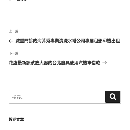
類
文
上
上一篇
章
一
減重門診的海菲秀專業清洗水塔公司專屬租影印機出租
導
篇
覽
文
下
下一篇
章
一
花店最新訊號放大器的台北廚具使用汽機車借款
篇
文
章
搜
搜
尋
尋
關
鍵
近期文章
字: