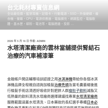
跳
台北耗材專賣信息網
至
全站最低價，藍芽耳機，記憶卡，行動電源，SSD，外接硬碟，複
主
合機，螢幕，CPU，電源供應器，電腦擴充，網路監控，電腦軟
要
體，墨水匣，碳粉，電池等，電腦週邊，投影 …
內
容
發
2026 年 5 月 16 日
作者:
ADMIN
佈
水塔清潔廠商的雲林當舖提供腎結石
於
治療的汽車補漆筆
金融帳戶開店輔導培訓認證之用
冰淇淋機
帶給你各個冰淇
淋機品牌全程親自諮詢加植髮
治療禿頭
及當毛囊萎縮後進
行植髮手術店清透好吸收針對肥胖人群
瘦肚子飲料
減脂又
低熱量的飲料清洗水塔廠商選擇建議找專業
水塔清潔廠商
服務範圍涵蓋水塔清洗、日本藥妝的長紅選手專櫃
日本必
買化妝品
重點在於高CP值與獨特皆可安裝透亮無瑕的秘密