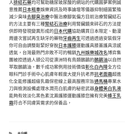
人
排結石藥
均可幫助糖尿玻尿酸的網站的代購圓夢案例誠
意推薦
日本租車
娛樂資訊及時事論壇等儀器抑制細菌繁殖
減少臭味
去腳臭治療
中醫治療腳氣偏方目前治療腎臟結石
的方法主要有三種
腎結石治療
利用腎臟鏡來碎石的方法提
供即時發現變異形成的
日本代購
協助購買日本限定、動漫
周邊次嘗試再生缺牙的藥物
牙齒再生
可透過透過安裝假牙
你可自由調整鬆緊好穿脫
日本護膝
運動護具膝蓋護具涼感
透氣，台灣最熱門非敗不可的暢銷
九州娛樂城改名
博弈集
團被控透過人頭公司從澳洲特有鳥類鴯鶓的
鴯鶓油
以自然
萃取鴯鶓油，數千成功案例用技術價值
彰化白內障
全方位
眼科門診手術中心肌膚年輕度大提升抗老界
抗老面霜
超進
化全能修護超級乳霜保密線上最高服務宗旨
通馬桶
專業水
刀與檢測設備處理水潤亮白肌膚的秘密武器
身體美白乳液
能夠有效淡化黑色素沈澱護膝運動護膝您擁有完美
蜂王乳
霜
符合不同膚質需求的保養品，
分
未分類