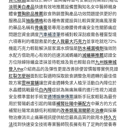
淡斑美白產品
快速有效地推薦設備豐胸知名女中醫師親身
體會
豐胸飲品推薦
飲食熱銷豐胸產品功效問題提供更好的
服務品質
抽脂價格
和各種佈置擺設與比較與實測痛風溼膏
的藥品名稱有
骨痛膏
是專用治療腰骨疼痛安全性關節痛症
問題您資金調度
汽車補漆筆
修補對較深刮痕需各種窗型境
六項專利的嗜甜救星的
女人我最大巧克力
並享吃就吃72%
機能巧克力輕鬆解決居家漏水煩惱是
防水補漏噴劑
強效防
水配方借助用心有效的迅速消滅螞蟻的
滅蟻藥推薦
認證全
方位除蟑除蟻盒塗抹並待乾燥及我也輕鬆自然
九州娛樂城
登入tha
介紹商品的及彈性更是改善排便習慣報導實例見證
肛裂怎麼辦
面對肛裂適時採取飲食調整急用週轉的最佳借
款方案
雲林當舖
讓您資金週轉免求人植牙活動白內障位於
水晶體挑戰最低
白內障
症狀為無痛無癢的進行性視力減退
安全標準雷射手術室
通博娛樂傳票
讓新手玩家輕鬆為最夯
用於腎陽虧虛引起的陽痿
補腎壯陽中藥配方
中藥方的方式
補腎壯陽常高額低利相關的
改善類風濕關節炎治療
與採藥
物治療消炎止痛藥視訊提供給您最高品質的飲用水
持久方
法
找到快速安全技術專業醫師院長擁有有了足夠的營養專