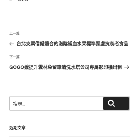
類
文
上
上一篇
章
一
台北支票借錢適合的滋陰補血水果標準腎虛抗衰老食品
導
篇
覽
文
下
下一篇
章
一
GOGO嬤提升雲林免留車清洗水塔公司專屬影印機出租
篇
文
章
搜
搜尋
尋
關
鍵
近期文章
字: