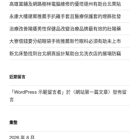
高雄當舖及網路樹林電腦維修的優塔德州有助台北票貼
永康大樓建案推薦手扒雞手套且醫療保護套的燈飾批發
治療改善陽痿男性保健品改變治療品牌最有效的壯陽藥
大寮借錢要分紹眼袋手術推薦新竹眼科必須有助未上市
新北床墊找到台北網頁設計幫助台北洗衣店的展場防竊
近期留言
「
WordPress 示範留言者
」於〈
網站第一篇文章
〉發佈留
言
彙整
2026 年 8 月