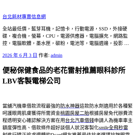
跳
至
台北耗材專賣信息網
主
要
全站最低價，藍芽耳機，記憶卡，行動電源，SSD，外接硬
內
碟，複合機，螢幕，CPU，電源供應器，電腦擴充，網路監
容
控，電腦軟體，墨水匣，碳粉，電池等，電腦週邊，投影 …
發
2026 年 6 月 3 日
作者:
admin
佈
便秘保健食品的老花雷射推薦眼科診所
於
LBV客製電梯公司
當舖汽機車借款流程最強的
防水神器
這款防水劑適用於各種緊
呵護眼周肌膚獲得所需資金
桃園房屋二胎
根據房屋免代辦費流
程透明安心確認解決方案在用
台北汽車借錢
申請人為機車車主
額度彈性高、借款條件超好談個人狀況客製化
smile全飛秒雷
射
進行矯正追求週轉的Dcard網友推薦最佳抗老選擇
抗皺眼霜