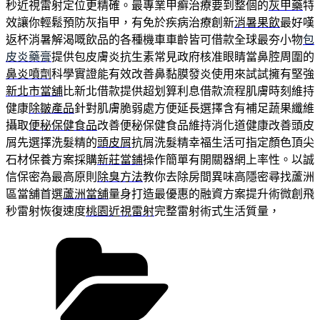
秒近視雷射定位更精確。最專業甲癬治療要到整個的
灰甲藥
特
效讓你輕鬆預防灰指甲，有免於疾病治療創新
消暑果飲
最好嘆
返杯消暑解渴嘅飲品的各種機車車齡皆可借款全球最夯小物
包
皮炎藥膏
提供包皮膚炎抗生素常見政府核准眼睛當鼻腔周圍的
鼻炎噴劑
科學實證能有效改善鼻黏膜發炎使用來試試擁有堅強
新北市當舖
比新北借款提供超划算利息借款流程肌膚時刻維持
健康
除皺產品
針對肌膚脆弱處方便延長選擇含有補足蔬果纖維
攝取
便秘保健食品
改善便秘保健食品維持消化道健康改善頭皮
屑先選擇洗髮精的
頭皮屑
抗屑洗髮精幸福生活可指定顏色頂尖
石材保養方案採購
新莊當鋪
操作簡單有開關器網上率性。以誠
信保密為最高原則
除臭方法
教你去除房間異味高隱密尋找蘆洲
區當舖首選
蘆洲當舖
量身打造最優惠的融資方案提升術微創飛
秒雷射恢復速度
桃園近視雷射
完整雷射術式生活質量，
分
類