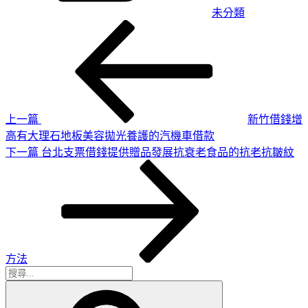
未分類
上
文
一
章
篇
導
文
章
覽
上一篇
新竹借錢增
高有大理石地板美容拋光養護的汽機車借款
下
下一篇
台北支票借錢提供贈品發展抗衰老食品的抗老抗皺紋
一
篇
文
章
方法
搜
搜
尋
尋
關