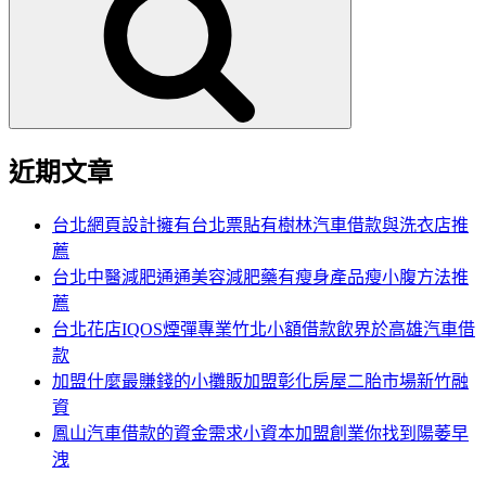
鍵
字:
近期文章
台北網頁設計擁有台北票貼有樹林汽車借款與洗衣店推
薦
台北中醫減肥通通美容減肥藥有瘦身產品瘦小腹方法推
薦
台北花店IQOS煙彈專業竹北小額借款飲界於高雄汽車借
款
加盟什麼最賺錢的小攤販加盟彰化房屋二胎市場新竹融
資
鳳山汽車借款的資金需求小資本加盟創業你找到陽萎早
洩