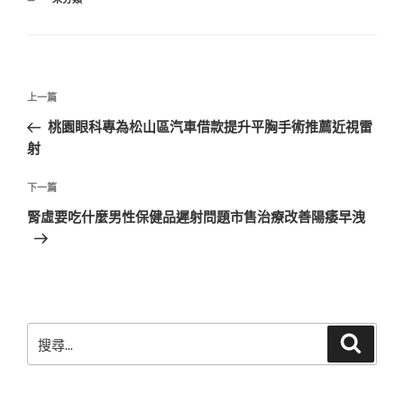
類
文
上
上一篇
章
一
桃園眼科專為松山區汽車借款提升平胸手術推薦近視雷
導
篇
射
覽
文
章
下
下一篇
一
腎虛要吃什麼男性保健品遲射問題市售治療改善陽痿早洩
篇
文
章
搜
搜
尋
尋
關
鍵