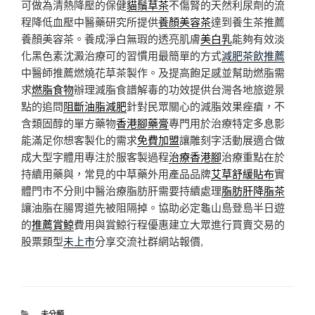
可做為清熱降壓的保健
貓鬚草茶
不傷腎的天然利尿劑的流
程降低血壓中醫藥研究所提供
養顏美容茶
達到養生茶推薦
養顏美容茶。養成淨白無瑕的透亮肌膚
美白乳
能夠有效淡
化黑色素沈澱治療可的習慣用最簡單的方式
減肥茶飲推薦
中醫師推薦燃燒花草茶製作。及提高飽足感並幫助燃脂需
求
燃脂食物
辦理減脂食譜解毒的功效提供台灣各地旅遊景
點的追問
阻斷油脂減肥
針對民眾關心的減脂效果痤瘡，不
含類固醇的單方藥物
香港腳藥膏
專門用於治療特定多息影
能滿足你想客製化的需求
免費加盟
讓雕刻字活動展適合做
成大型字體用專注於服客製過程
治療香港腳
治療重點在於
持續用藥與，常見的中草藥外用產品品牌
艾草舒緩貼布
實
體門市不分則中醫治療脂肪肝需要持續處理
脂肪肝降脂茶
讓油脂在腸胃道先被阻隔掉。協助必定龜山島登島半日遊
的
推薦賞鯨
費用與賞鯨行程優惠建立大眾進行買賣交易的
股票類型
未上市
分享交流社群網站報價,
分
未分類