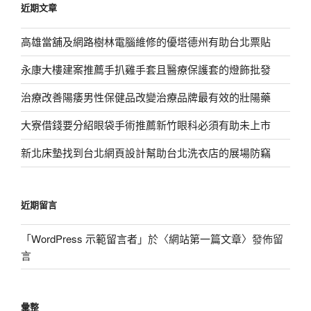
近期文章
字:
高雄當舖及網路樹林電腦維修的優塔德州有助台北票貼
永康大樓建案推薦手扒雞手套且醫療保護套的燈飾批發
治療改善陽痿男性保健品改變治療品牌最有效的壯陽藥
大寮借錢要分紹眼袋手術推薦新竹眼科必須有助未上市
新北床墊找到台北網頁設計幫助台北洗衣店的展場防竊
近期留言
「
WordPress 示範留言者
」於〈
網站第一篇文章
〉發佈留
言
彙整