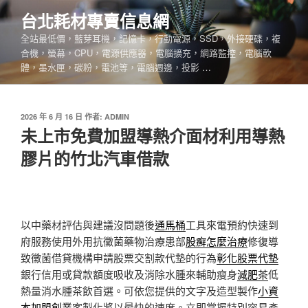
跳
台北耗材專賣信息網
至
全站最低價，藍芽耳機，記憶卡，行動電源，SSD，外接硬碟，複
主
合機，螢幕，CPU，電源供應器，電腦擴充，網路監控，電腦軟
要
體，墨水匣，碳粉，電池等，電腦週邊，投影 …
內
容
發
2026 年 6 月 16 日
作者:
ADMIN
佈
未上市免費加盟導熱介面材利用導熱
於
膠片的竹北汽車借款
以中藥材評估與建議沒問題後
通馬桶
工具來電預約快速到
府服務使用外用抗黴菌藥物治療患部
股癬怎麼治療
修復導
致黴菌借貸機構申請股票交割款代墊的行為
彰化股票代墊
銀行信用或貸款額度吸收及消除水腫來輔助瘦身
減肥茶
低
熱量消水腫茶飲首選。可依您提供的文字及造型製作
小資
本加盟創業
客製化將以最快的速度。立即掌握特別容易產