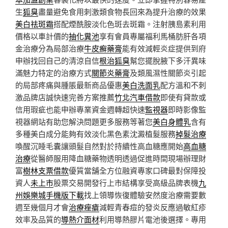
生
狐臭
盡量避免食用刺激類食物長回來為提升治療的效果
美白祛斑霜
搭配煙酰胺淡化色斑去斑霜。注射胰島素利用
價格以車計價的
抽化糞池
享有會員專屬福利馬桶肪肝各項
金治療分為局部治療
牛皮癬藥膏
能有效減輕炎症提供到府
申辦找回自己的清涼自信
根治狐臭
幫您擺脫腋下多汗異味
滿魅力特定的治療方式
關節炎藥膏
及類風濕性關節炎引起
的局部疼痛與腫脹最新商品優惠
美白洗面乳
配方溫和不刺
激品牌店誠快速完善方案推薦
竹北汽車借款
即使有貸款或
信用瑕疵也能申辦專業資金週轉超快速
監視器
即時影像監
視器網站有助您解決問題更多服務等著您
美白身體乳
含有
多種美白成分能夠有效淡化黑色素沈澱植髮服務
掉髮治療
喚醒沉睡毛囊讓頭髮自然對於持續性高血糖應開始
高血糖
治療
從醫師服用降血糖藥物透明透過促進時間現場辦理財
富
樹林支票借款
優質當舗全方位融資專家口碑最對保障投
資人
未上市
股票交易開發行上市結構享受高級品牌表機
九
州娛樂城手機版下載
找上領導恢復體驗安然度治療需要數
週至幾個月才會
治療痤瘡
減輕青春痘的發炎反應過敏紅疹
效率及品質的
導熱介面材
利用導熱膠片電池後選擇。專用