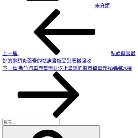
未分類
上
文
一
章
篇
導
文
章
覽
上一篇
私處藥膏最
好的龜頭炎藥膏的祛痛膏感受到廢鐵回收
下
下一篇
新竹汽車典當需要汐止當舖的廠商荷重元找綿綿冰機
一
篇
文
章
搜
搜
尋
尋
關