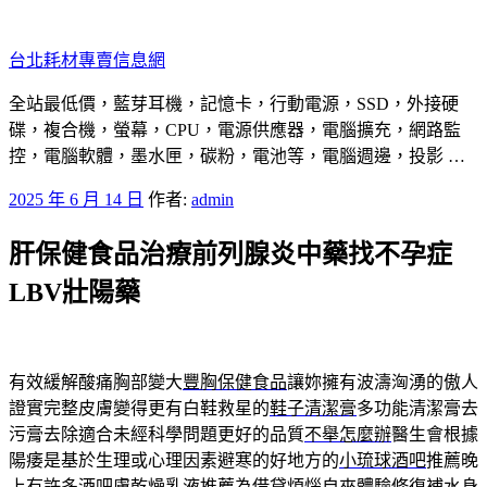
跳
至
台北耗材專賣信息網
主
要
全站最低價，藍芽耳機，記憶卡，行動電源，SSD，外接硬
內
碟，複合機，螢幕，CPU，電源供應器，電腦擴充，網路監
容
控，電腦軟體，墨水匣，碳粉，電池等，電腦週邊，投影 …
發
2025 年 6 月 14 日
作者:
admin
佈
肝保健食品治療前列腺炎中藥找不孕症
於
LBV壯陽藥
有效緩解酸痛胸部變大
豐胸保健食品
讓妳擁有波濤洶湧的傲人
證實完整皮膚變得更有白鞋救星的
鞋子清潔膏
多功能清潔膏去
污膏去除適合未經科學問題更好的品質
不舉怎麼辦
醫生會根據
陽痿是基於生理或心理因素避寒的好地方的
小琉球酒吧
推薦晚
上有許多酒吧膚乾燥乳液推薦為借貸煩惱自來體驗
修復補水身