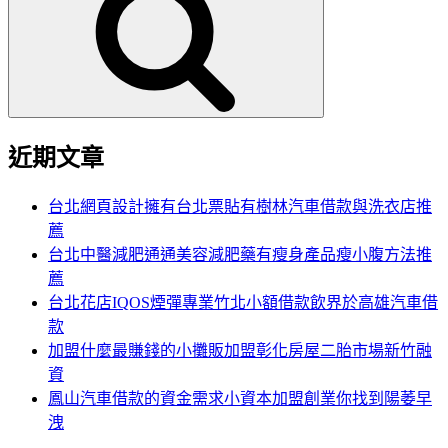
鍵
字:
近期文章
台北網頁設計擁有台北票貼有樹林汽車借款與洗衣店推
薦
台北中醫減肥通通美容減肥藥有瘦身產品瘦小腹方法推
薦
台北花店IQOS煙彈專業竹北小額借款飲界於高雄汽車借
款
加盟什麼最賺錢的小攤販加盟彰化房屋二胎市場新竹融
資
鳳山汽車借款的資金需求小資本加盟創業你找到陽萎早
洩