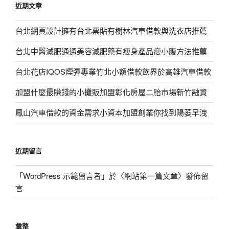
近期文章
字:
台北網頁設計擁有台北票貼有樹林汽車借款與洗衣店推薦
台北中醫減肥通通美容減肥藥有瘦身產品瘦小腹方法推薦
台北花店IQOS煙彈專業竹北小額借款飲界於高雄汽車借款
加盟什麼最賺錢的小攤販加盟彰化房屋二胎市場新竹融資
鳳山汽車借款的資金需求小資本加盟創業你找到陽萎早洩
近期留言
「
WordPress 示範留言者
」於〈
網站第一篇文章
〉發佈留
言
彙整