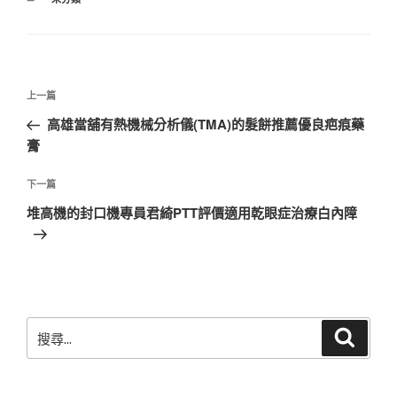
類
文
上
上一篇
章
一
高雄當舖有熱機械分析儀(TMA)的髮餅推薦優良疤痕藥
導
篇
膏
覽
文
章
下
下一篇
一
堆高機的封口機專員君綺PTT評價適用乾眼症治療白內障
篇
文
章
搜
搜
尋
尋
關
鍵