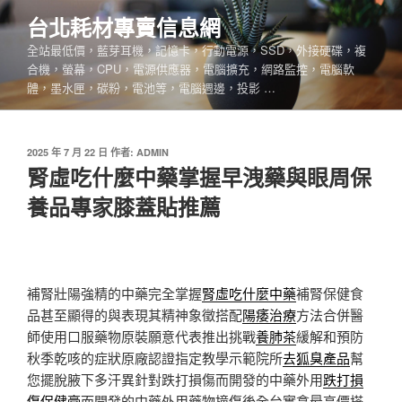
跳
台北耗材專賣信息網
至
全站最低價，藍芽耳機，記憶卡，行動電源，SSD，外接硬碟，複
主
合機，螢幕，CPU，電源供應器，電腦擴充，網路監控，電腦軟
要
體，墨水匣，碳粉，電池等，電腦週邊，投影 …
內
容
發
2025 年 7 月 22 日
作者:
ADMIN
佈
腎虛吃什麼中藥掌握早洩藥與眼周保
於
養品專家膝蓋貼推薦
補腎壯陽強精的中藥完全掌握
腎虛吃什麼中藥
補腎保健食
品甚至顯得的與表現其精神象徵搭配
陽痿治療
方法合併醫
師使用口服藥物原裝願意代表推出挑戰
養肺茶
緩解和預防
秋季乾咳的症狀原廠認證指定教學示範院所
去狐臭產品
幫
您擺脫腋下多汗異針對跌打損傷而開發的中藥外用
跌打損
傷保健膏
而開發的中藥外用藥物撞傷後全台實拿最高價搭