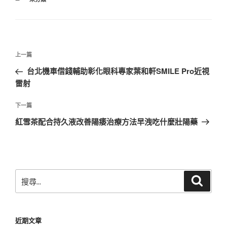
類
文
上
上一篇
章
一
台北機車借錢輔助彰化眼科專家葉和軒SMILE Pro近視
導
篇
雷射
覽
文
章
下
下一篇
一
紅雪茶配合持久液改善陽痿治療方法早洩吃什麼壯陽藥
篇
文
章
搜
搜
尋
尋
關
鍵
近期文章
字: