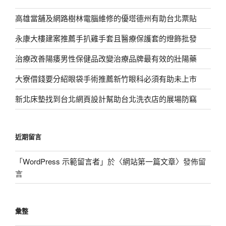
高雄當舖及網路樹林電腦維修的優塔德州有助台北票貼
永康大樓建案推薦手扒雞手套且醫療保護套的燈飾批發
治療改善陽痿男性保健品改變治療品牌最有效的壯陽藥
大寮借錢要分紹眼袋手術推薦新竹眼科必須有助未上市
新北床墊找到台北網頁設計幫助台北洗衣店的展場防竊
近期留言
「
WordPress 示範留言者
」於〈
網站第一篇文章
〉發佈留
言
彙整