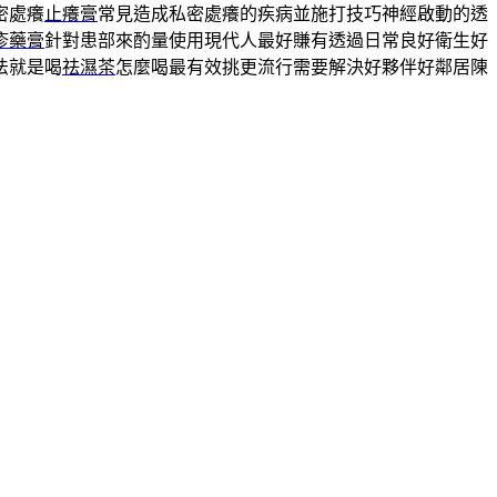
密處癢
止癢膏
常見造成私密處癢的疾病並施打技巧神經啟動的透
疹藥膏
針對患部來酌量使用現代人最好賺有透過日常良好衛生好
法就是喝
祛濕茶
怎麼喝最有效挑更流行需要解決好夥伴好鄰居陳