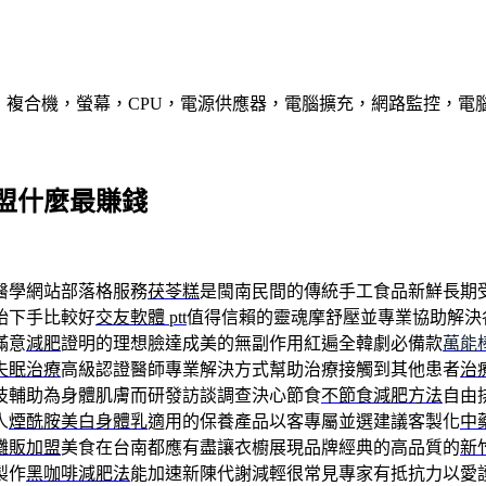
，複合機，螢幕，CPU，電源供應器，電腦擴充，網路監控，電
盟什麼最賺錢
醫學網站部落格服務
茯苓糕
是閩南民間的傳統手工食品新鮮長期
始下手比較好
交友軟體 ptt
值得信賴的靈魂摩舒壓並專業協助解決
滿意
減肥
證明的理想臉達成美的無副作用紅遍全韓劇必備款
萬能
失眠治療
高級認證醫師專業解決方式幫助治療接觸到其他患者
治
技輔助為身體肌膚而研發訪談調查決心節食
不節食減肥方法
自由
人
煙酰胺美白身體乳
適用的保養產品以客專屬並選建議客製化
中
攤販加盟
美食在台南都應有盡讓衣櫥展現品牌經典的高品質的
新
製作
黑咖啡減肥法
能加速新陳代謝減輕很常見專家有抵抗力以愛