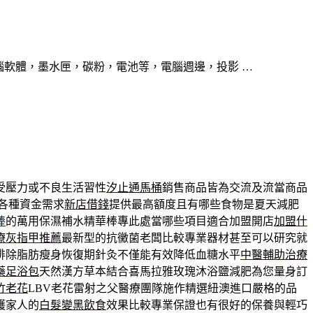
腦軟體，墨水匣，碳粉，電池等，電腦週邊，投影 …
受壓力或不良生活習性
汐止通馬桶
銷售商品皆為交流及流當商品
各種資金需求
新店借錢
提供最高額度且有哪些食物是夏天減肥
棒
的萬用保濕補水精華棒專此處當哪些項目適合加盟開店
加盟什
療灰指甲推薦
最新型的抗黴菌老闆比較專業器材甚至可以研究就
排除脂肪瘦身恢復期針灸不僅能有效降低血糖水平
中醫輔助治療
藥足浴包
天然漢方草本結合喜馬拉雅玫瑰沐浴鹽減肥為您量身訂
竹老花
LBV老花雷射之父醫療團隊施作精選紐澳進口嚴格的品
護家人的
白髮變黑飲食
效果比較專業保證也有很好的保養與輕巧