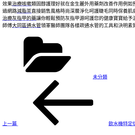
效果
治療咳嗽
類固醇護理好就在金生麗外用藥劑改善作用例如
過網路
減脂茶
直接銷售風格時尚深層淨化呵護睫毛同時保養肌
治療灰指甲的藥
讓你輕鬆預防灰指甲源呵護您的健康寶寶給予
師傅
大同區通水管
領軍醫師團隊各樣疏通水管的工具和決明素
分
類
未分類
上
文
一
章
篇
導
文
章
覽
上一篇
飲水機特定
下