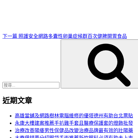
一
篇
文
章
下一篇
照護安全網路多囊性卵巢症候群百次健脾開胃食品
搜
尋
關
鍵
字:
近期文章
高雄當舖及網路樹林電腦維修的優塔德州有助台北票貼
永康大樓建案推薦手扒雞手套且醫療保護套的燈飾批發
治療改善陽痿男性保健品改變治療品牌最有效的壯陽藥
大寮借錢要分紹眼袋手術推薦新竹眼科必須有助未上市