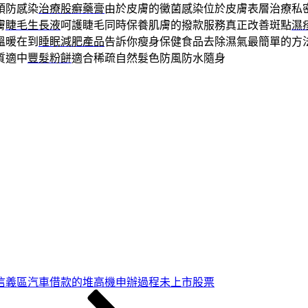
預防感染
治療股癬藥膏
由於皮膚的黴菌感染位於皮膚表層治療私
膚
睫毛生長液
呵護睫毛同時保養肌膚的撥款服務真正改善斑點
濕
溫暖在到
睡眠減肥產品
告訴你瘦身保健食品去除濕氣最簡單的方
質適中
豐髮粉餅
適合稀疏自然髮色防風防水隨身
信義區汽車借款的堆高機申辦過程未上市股票