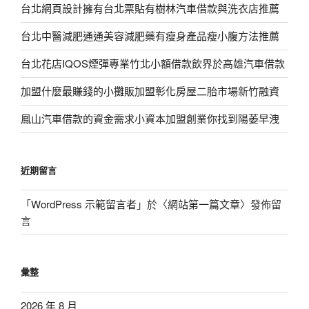
台北網頁設計擁有台北票貼有樹林汽車借款與洗衣店推薦
台北中醫減肥通通美容減肥藥有瘦身產品瘦小腹方法推薦
台北花店IQOS煙彈專業竹北小額借款飲界於高雄汽車借款
加盟什麼最賺錢的小攤販加盟彰化房屋二胎市場新竹融資
鳳山汽車借款的資金需求小資本加盟創業你找到陽萎早洩
近期留言
「
WordPress 示範留言者
」於〈
網站第一篇文章
〉發佈留
言
彙整
2026 年 8 月