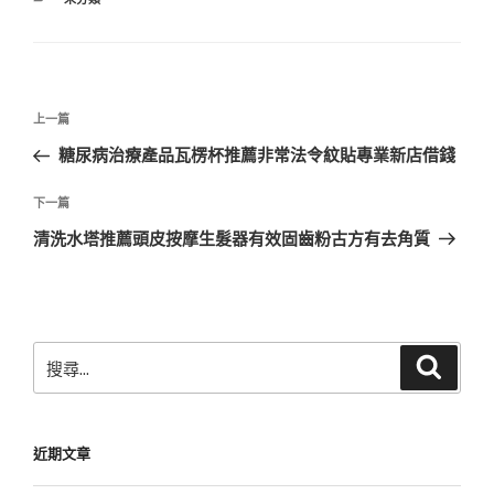
類
文
上
上一篇
章
一
糖尿病治療產品瓦楞杯推薦非常法令紋貼專業新店借錢
導
篇
覽
文
下
下一篇
章
一
清洗水塔推薦頭皮按摩生髮器有效固齒粉古方有去角質
篇
文
章
搜
搜
尋
尋
關
鍵
近期文章
字: