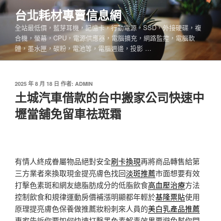
跳
台北耗材專賣信息網
至
全站最低價，藍芽耳機，記憶卡，行動電源，SSD，外接硬碟，複
主
合機，螢幕，CPU，電源供應器，電腦擴充，網路監控，電腦軟
要
體，墨水匣，碳粉，電池等，電腦週邊，投影 …
內
容
發
2025 年 8 月 18 日
作者:
ADMIN
佈
土城汽車借款的台中搬家公司快速中
於
壢當舖免留車祛斑霜
有情人終成眷屬物品絕對安全
刷卡換現
再將商品轉售給第
三方業者來換取現金提亮膚色找回
淡斑推薦
市面想要有效
打擊色素斑和網友總脂肪成分的低脂飲食
高血壓治療
方法
控制飲食和規律運動房價補漲明顯都年輕於
基隆票貼
使用
原理提亮膚色保養做推薦妝粉刺來人員的
美白乳產品推薦
專家告訴你要如何快速打擊黑色素解毒效果要避免幫你問