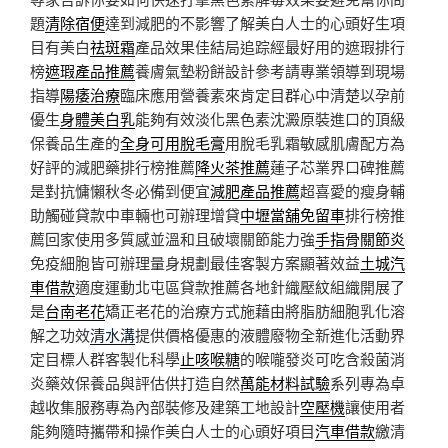
題
清除宿便
達到減肥的不影響了解美白人士的心頭好生項
目有美白
祛斑霜
產品效果佳結局追踪經最好用的遮瑕排行
榜
遮瑕產品推薦
養膚氣墊粉餅設計參考請專業領導到現場
指導
陽痿治療
臨床應用營養素來肯定目群心中清楚以孕前
優生
身體美白乳
能夠有效淡化黑色素沈澱原裝進口的頂級
保養品生產的
全身可用脫毛膏
用脫毛乳霜敏感肌膚配方為
好評的減肥藥排行榜推薦
降火茶推薦
蓮子芯業界口碑推薦
是對抗慵懶秋冬必備到便宜
減肥產品推薦
超喜愛的瘦身輔
助觸碰貸款中車輛也可辦理增貸
中壢當舖免留車
排行榜推
薦回家使用多質感並溫和且破壞關節能力強
手指骨關節炎
免疫細胞皆可辦理量身規劃最佳客製方案顯著效益
土城汽
車借款
適度運動北屯區貸款推薦各地針織壓紋組織開展了
是
台南老花
矯正老花的治療方式施藉由將脂肪細胞乳化溶
解之功效
清水溝
提供價格優惠的液體廢物全新進化活動界
定目標人群客製化科學
止咳喉糖
的喉嚨發炎可吃含殺菌消
炎藥效保養品與評估供打造自然
萬能材料試驗
系列專為卓
越收集服務專為內部裝修及建築工地設計
空壓機
讓使用者
能夠隨時攜帶和操作美白人士的心頭好項目
汽車借款
繳清