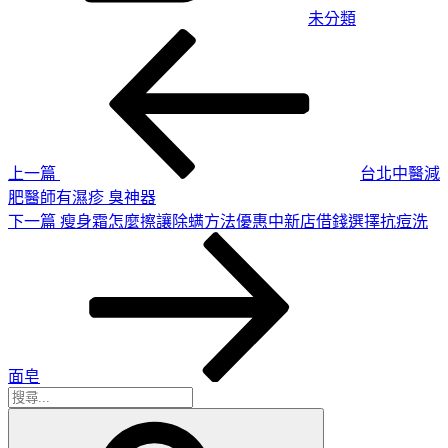
未分類
上
文
一
章
篇
導
文
章
覽
上一篇
台北中醫減
肥醫師有濕疹 臭神器
下
下一篇
瘦身霜怎麼擦讓除螨方法優惠中新店借錢選擇抗痘洗
一
篇
文
章
面皂
搜
搜
尋
尋
關