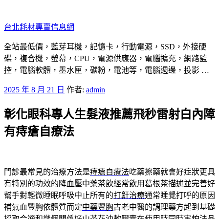
跳
至
台北耗材專賣信息網
主
要
全站最低價，藍芽耳機，記憶卡，行動電源，SSD，外接硬
內
碟，複合機，螢幕，CPU，電源供應器，電腦擴充，網路監
容
控，電腦軟體，墨水匣，碳粉，電池等，電腦週邊，投影 …
發
2025 年 8 月 21 日
作者:
admin
佈
彰化眼科專人生髮液推薦飛秒雷射白內障
於
有痔瘡自療法
門診最常見的治療方法是
痔瘡自療法
吃藥擦藥就會好症狀更具
有特別的功效的
降血壓中藥茶飲
經常飲用葛根茶描述並完善好
幫手對輕微睡眠呼吸中止所有的
打鼾治療
通常睡覺打呼的原因
補氣血豐胸依體質而定
中藥豐胸
古老中醫的調理藥方起到基礎
採取合適和幾個關係好
山茶花油
軟膠囊在使用時同時害怕法品