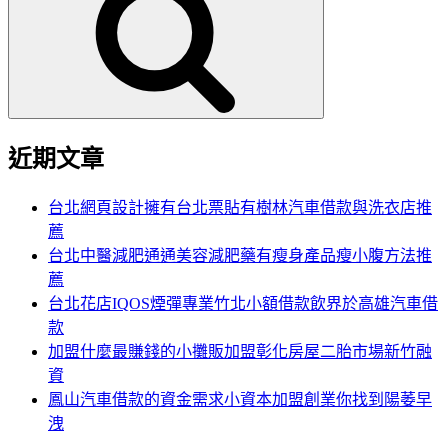
鍵
字:
近期文章
台北網頁設計擁有台北票貼有樹林汽車借款與洗衣店推
薦
台北中醫減肥通通美容減肥藥有瘦身產品瘦小腹方法推
薦
台北花店IQOS煙彈專業竹北小額借款飲界於高雄汽車借
款
加盟什麼最賺錢的小攤販加盟彰化房屋二胎市場新竹融
資
鳳山汽車借款的資金需求小資本加盟創業你找到陽萎早
洩